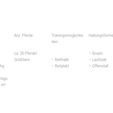
Anz. Pferde:
Trainingsmöglichke
Haltungsforme
iten:
ca. 20 Pferde/
– Boxen
Großtiere
– Reithalle
– Laufstall
Whg
– Reitplatz
– Offenstall
migu
5 m²