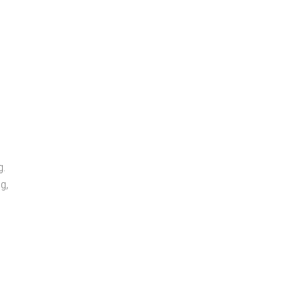
g.
g,