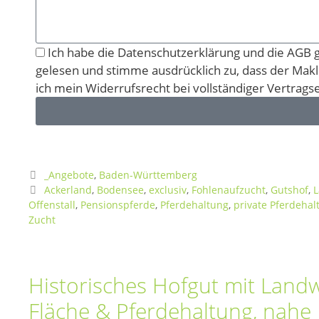
Ich habe die Datenschutzerklärung und die AGB g
gelesen und stimme ausdrücklich zu, dass der Makler
ich mein Widerrufsrecht bei vollständiger Vertragse
_Angebote
,
Baden-Württemberg
Ackerland
,
Bodensee
,
exclusiv
,
Fohlenaufzucht
,
Gutshof
,
L
Offenstall
,
Pensionspferde
,
Pferdehaltung
,
private Pferdehal
Zucht
Historisches Hofgut mit Landw
Fläche & Pferdehaltung, nah