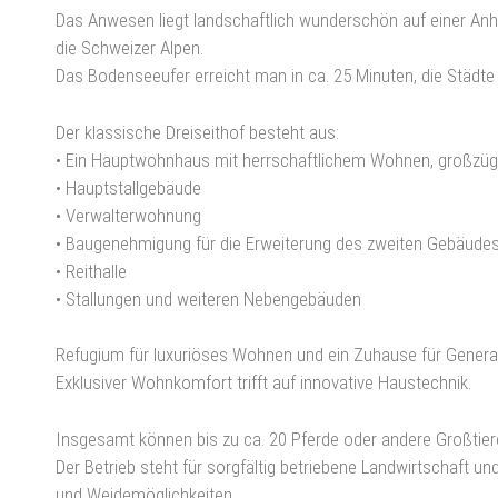
Das Anwesen liegt landschaftlich wunderschön auf einer Anhö
die Schweizer Alpen.
Das Bodenseeufer erreicht man in ca. 25 Minuten, die Städte 
Der klassische Dreiseithof besteht aus:
• Ein Hauptwohnhaus mit herrschaftlichem Wohnen, großzügi
• Hauptstallgebäude
• Verwalterwohnung
• Baugenehmigung für die Erweiterung des zweiten Gebäude
• Reithalle
• Stallungen und weiteren Nebengebäuden
Refugium für luxuriöses Wohnen und ein Zuhause für Genera
Exklusiver Wohnkomfort trifft auf innovative Haustechnik.
Insgesamt können bis zu ca. 20 Pferde oder andere Großtier
Der Betrieb steht für sorgfältig betriebene Landwirtschaft un
und Weidemöglichkeiten.