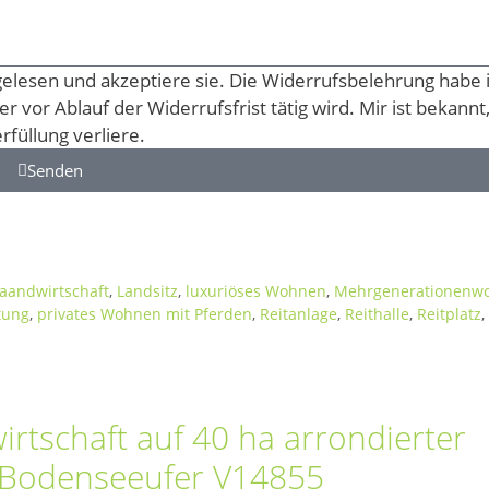
elesen und akzeptiere sie. Die Widerrufsbelehrung habe 
 vor Ablauf der Widerrufsfrist tätig wird. Mir ist bekannt
rfüllung verliere.
Senden
aandwirtschaft
,
Landsitz
,
luxuriöses Wohnen
,
Mehrgenerationenw
tung
,
privates Wohnen mit Pferden
,
Reitanlage
,
Reithalle
,
Reitplatz
,
irtschaft auf 40 ha arrondierter
e Bodenseeufer V14855