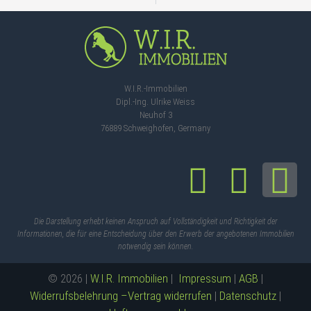
W.I.R.-Immobilien
Dipl.-Ing. Ulrike Weiss
Neuhof 3
76889 Schweighofen, Germany
Die Darstellung erhebt keinen Anspruch auf Vollständigkeit und Richtigkeit der
Informationen, die für eine Entscheidung über den Erwerb der angebotenen Immobilien
notwendig sein können.
© 2026 |
W.I.R. Immobilien
|
Impressum
|
AGB
|
Widerrufsbelehrung –
Vertrag widerrufen
|
Datenschutz
|