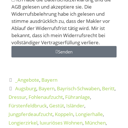
AGB gelesen und akzeptiere sie. Die
Widerrufsbelehrung habe ich gelesen und
stimme ausdrücklich zu, dass der Makler vor
Ablauf der Widerrufsfrist tätig wird. Mir ist
bekannt, dass ich mein Widerrufsrecht bei
vollständiger Vertragserfüllung verliere.
Senden
A
l
t
_Angebote
,
Bayern
e
Augsburg
,
Bayern
,
Bayrisch-Schwaben
,
Beritt
,
r
n
Dressur
,
Fohlenaufzucht
,
Führanlage
,
a
Fürstenfeldbruck
,
Gestüt
,
Isländer
,
t
Jungpferdeaufzucht
,
Koppeln
,
Longierhalle
,
i
Longierzirkel
,
luxuriöses Wohnen
,
München
,
v