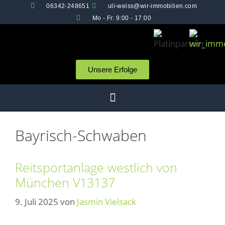
06342-248651
uli-weiss@wir-immobilien.com
Mo - Fr: 9:00 - 17:00
Unsere Erfolge
Bayrisch-Schwaben
Reitsportanlage westlich von
München V13137
9. Juli 2025
von
Jasmin Vielsack