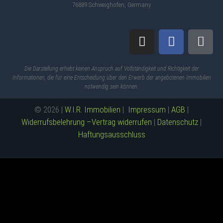
76889 Schweighofen, Germany
Die Darstellung erhebt keinen Anspruch auf Vollständigkeit und Richtigkeit der
Informationen, die für eine Entscheidung über den Erwerb der angebotenen Immobilien
notwendig sein können.
© 2026 |
W.I.R. Immobilien
|
Impressum
|
AGB
|
Widerrufsbelehrung –
Vertrag widerrufen
|
Datenschutz
|
Haftungsausschluss