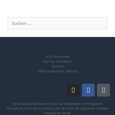
W.I.R.-Immobilien
Dipl.-Ing. Ulrike Weiss
Neuhof 3
76889 Schweighofen, Germany
Die Darstellung erhebt keinen Anspruch auf Vollständigkeit und Richtigkeit der
Informationen, die für eine Entscheidung über den Erwerb der angebotenen Immobilien
notwendig sein können.