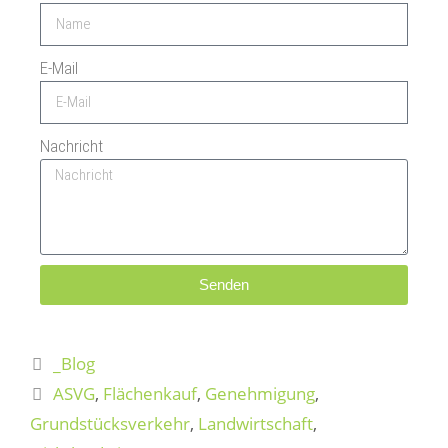
E-Mail
Nachricht
Senden
A
l
_Blog
t
e
ASVG
,
Flächenkauf
,
Genehmigung
,
r
Grundstücksverkehr
,
Landwirtschaft
,
n