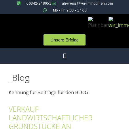
06342-248651
uli-weiss@wir-immobilien.com
Mo - Fr: 9:00 - 17:00
Unsere Erfolge
_Blog
Kennung für Beiträge für den BLOG
VERKAUF
LANDWIRTSCHAFTLICHER
GRUNDSTÜCKE AN