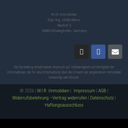
W.I.R.-Immobilien
Dipl.-Ing. Ulrike Weiss
Neuhof 3
76889 Schweighofen, Germany
Die Darstellung erhebt keinen Anspruch auf Vollständigkeit und Richtigkeit der
Informationen, die für eine Entscheidung über den Erwerb der angebotenen Immobilien
notwendig sein können.
© 2026 |
W.I.R. Immobilien
|
Impressum
|
AGB
|
Widerrufsbelehrung –
Vertrag widerrufen
|
Datenschutz
|
Haftungsausschluss