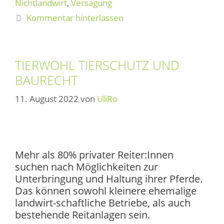
Nichtlandwirt
,
Versagung
a
Kommentar hinterlassen
t
i
v
e
TIERWOHL TIERSCHUTZ UND
:
BAURECHT
11. August 2022
von
UliRo
Mehr als 80% privater Reiter:Innen
suchen nach Möglichkeiten zur
Unterbringung und Haltung ihrer Pferde.
Das können sowohl kleinere ehemalige
landwirt-schaftliche Betriebe, als auch
bestehende Reitanlagen sein.