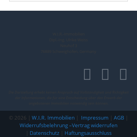
W.I.R.-Immobilien
Dipl.-Ing. Ulrike Weiss
Neuhof 3
76889 Schweighofen, Germany
Die Darstellung erhebt keinen Anspruch auf Vollständigkeit und Richtigkeit
der Informationen, die für eine Entscheidung über den Erwerb der
angebotenen Immobilien notwendig sein können.
© 2026 |
W.I.R. Immobilien
|
Impressum
|
AGB
|
Widerrufsbelehrung –
Vertrag widerrufen
|
Datenschutz
|
Haftungsausschluss