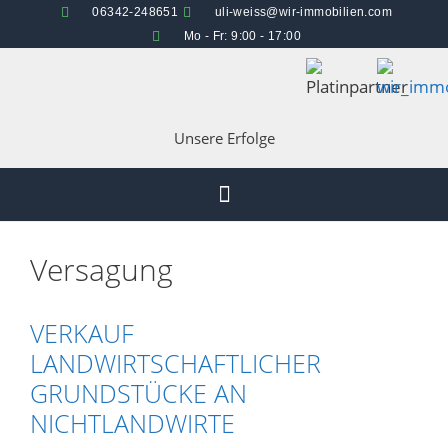
06342-248651
uli-weiss@wir-immobilien.com
Mo - Fr: 9:00 - 17:00
Unsere Erfolge
Versagung
VERKAUF
LANDWIRTSCHAFTLICHER
GRUNDSTÜCKE AN
NICHTLANDWIRTE