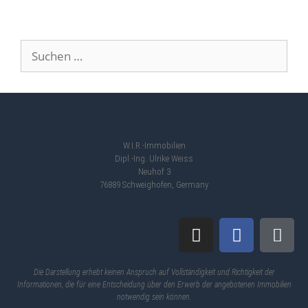
W.I.R.-Immobilien
Dipl.-Ing. Ulrike Weiss
Neuhof 3
76889 Schweighofen, Germany
Die Darstellung erhebt keinen Anspruch auf Vollständigkeit und Richtigkeit der
Informationen, die für eine Entscheidung über den Erwerb der angebotenen Immobilien
notwendig sein können.