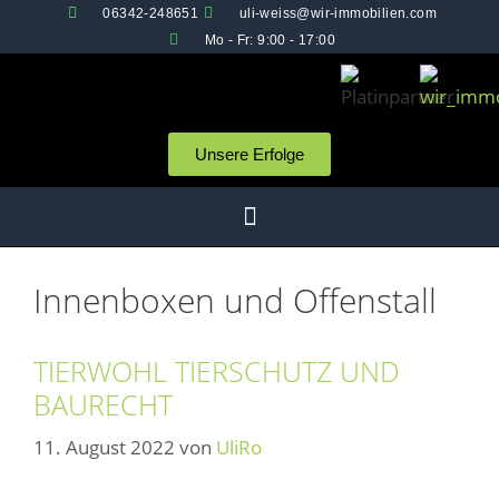
06342-248651
uli-weiss@wir-immobilien.com
Mo - Fr: 9:00 - 17:00
Unsere Erfolge
Innenboxen und Offenstall
TIERWOHL TIERSCHUTZ UND
BAURECHT
11. August 2022
von
UliRo