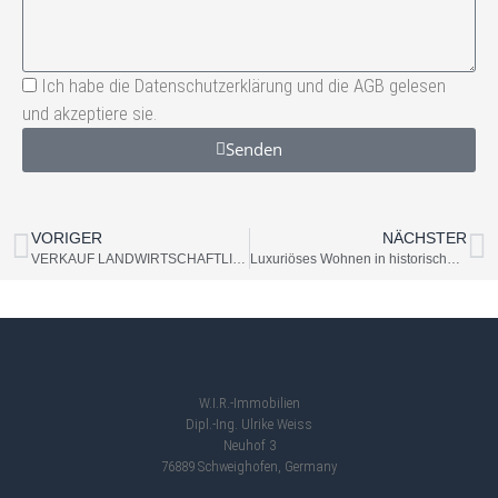
Ich habe die Datenschutzerklärung und die AGB gelesen
und akzeptiere sie.
Senden
A
l
t
VORIGER
NÄCHSTER
VERKAUF LANDWIRTSCHAFTLICHER GRUNDSTÜCKE AN NICHTLANDWIRTE
Luxuriöses Wohnen in historischem Ambiente mit moderner Reitanlage V7580
e
r
n
a
t
W.I.R.-Immobilien
i
Dipl.-Ing. Ulrike Weiss
v
Neuhof 3
e
76889 Schweighofen, Germany
: