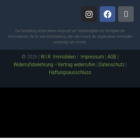
Die Darstellung erhebt keinen Anspruch auf Vollständigkeit und Richtigkeit der
Informationen, die für eine Entscheidung über den Erwerb der angebotenen Immobilien
notwendig sein können.
© 2026 |
W.I.R. Immobilien
|
Impressum
|
AGB
|
Widerrufsbelehrung –
Vertrag widerrufen
|
Datenschutz
|
Haftungsausschluss