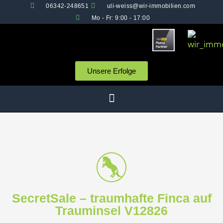
06342-248651
uli-weiss@wir-immobilien.com
Mo - Fr: 9:00 - 17:00
Unsere Erfolge
SecretSale – traumhafte Finca auf
Trauminsel V12826