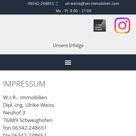
06342-248651
uli-weiss@wir-immobilien.com
Mo - Fr: 9:00 - 17:00
Unsere Erfolge
IMPRESSUM
W.I.R.- Immobilien
Dipl.-Ing. Ulrike Weiss
Neuhof 3
76889 Schweighofen
fon 06342-248651
fax 06342-248652