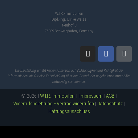
W.I.R.-Immobilien
Dipl.-Ing. Ulrike Weiss
Neuhof 3
76889 Schweighofen, Germany
Die Darstellung erhebt keinen Anspruch auf Vollständigkeit und Richtigkeit der
Informationen, die für eine Entscheidung über den Erwerb der angebotenen Immobilien
notwendig sein können.
© 2026 |
W.I.R. Immobilien
|
Impressum
|
AGB
|
Widerrufsbelehrung –
Vertrag widerrufen
|
Datenschutz
|
Haftungsausschluss