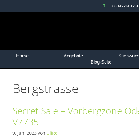
06342-248651
Home
Angebote
Suchwun
Blog-Seite
Bergstrasse
Secret Sale – Vorbergzone O
V7735
9. Juni 2023
von
UliRo