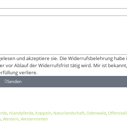
elesen und akzeptiere sie. Die Widerrufsbelehrung habe 
 vor Ablauf der Widerrufsfrist tätig wird. Mir ist bekannt
rfüllung verliere.
Senden
erde
,
Islandpferde
,
Koppeln
,
Naturlandschaft
,
Odenwald
,
Offenstall
n
,
Western
,
Westernreiten