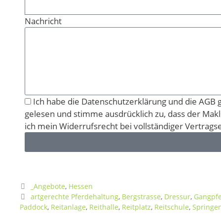
Nachricht
Ich habe die Datenschutzerklärung und die AGB g
gelesen und stimme ausdrücklich zu, dass der Makler
ich mein Widerrufsrecht bei vollständiger Vertragse
_Angebote
,
Hessen
artgerechte Pferdehaltung
,
Bergstrasse
,
Dressur
,
Gangpf
Paddock
,
Reitanlage
,
Reithalle
,
Reitplatz
,
Reitschule
,
Springe