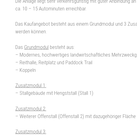
Die Anlage liegt sehr verkehrsgünstig mit guter Anbindung a
ca. 10 – 15 Autominuten erreichbar.
Das Kaufangebot besteht aus einem Grundmodul und 3 Zusa
werden können.
Das
Grundmodul
besteht aus:
– Modernes, hochwertiges landwirtschaftliches Mehrzweck
– Reithalle, Reitplatz und Paddock Trail
– Koppeln
Zusatzmodul 1:
– Stallgebäude mit Hengststall (Stall 1)
Zusatzmodul 2:
– Weiterer Offenstall (Offenstall 2) mit dazugehöriger Fläche
Zusatzmodul 3: