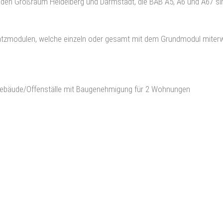
n den Großraum Heidelberg und Darmstadt, die BAB A5, A6 und A67 si
tzmodulen, welche einzeln oder gesamt mit dem Grundmodul miter
gebäude/Offenställe mit Baugenehmigung für 2 Wohnungen