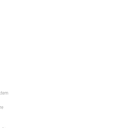
ektem
re